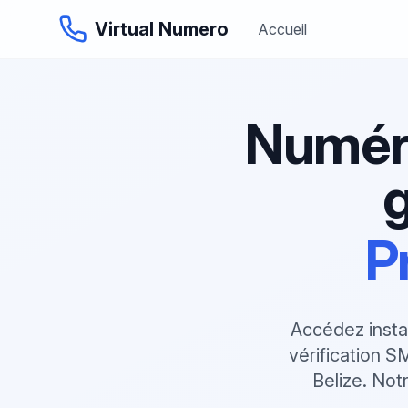
Virtual Numero
Accueil
Numéro
g
P
Accédez insta
vérification S
Belize. Not