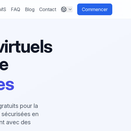
SMS
FAQ
Blog
Contact
Commencer
irtuels
ze
es
atuits pour la
s sécurisées en
ent avec des