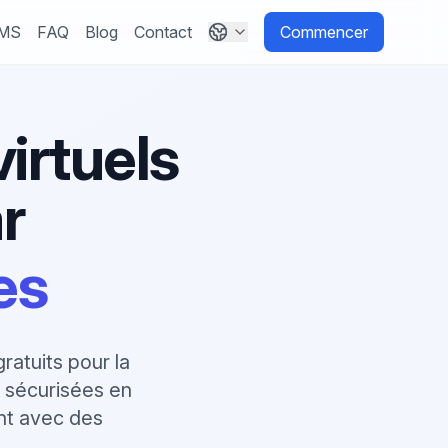
SMS
FAQ
Blog
Contact
Commencer
irtuels
r
es
atuits pour la
s sécurisées en
ent avec des